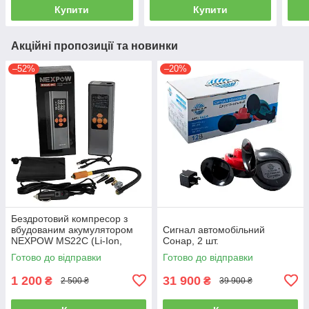
Купити
Купити
Акційні пропозиції та новинки
–52%
–20%
Бездротовий компресор з
вбудованим акумулятором
Сигнал автомобільний
NEXPOW MS22C (Li-Ion,
Сонар, 2 шт.
6000 mAh, 60W)
Готово до відправки
Готово до відправки
1 200
31 900
₴
₴
2 500 ₴
39 900 ₴