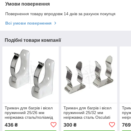
Умови повернення
Повернення товару впродовж 14 днів за рахунок покупця
Всі умови повернення
Подібні товари компанії
Тримач для багрів і вісел
Тримач для багрів і вісел
Трим
пружинний 25/26 мм
пружинний 25/32 мм
пруж
неіржавка сталь/поліамід
неіржавка сталь Osculati
неір
Osculati
436
300
769
₴
₴